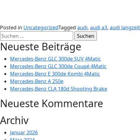
Posted in
Uncategorized
Tagged
audi
,
audi a3
,
audi langzei
Suchen
nach:
Neueste Beiträge
Mercedes-Benz GLC 300de SUV 4Matic
Mercedes-Benz GLC 300de Coupé 4Matic
Mercedes-Benz E 300de Kombi 4Matic
Mercedes-Benz A 250e
Mercedes-Benz CLA 180d Shooting Brake
Neueste Kommentare
Archiv
Januar 2026