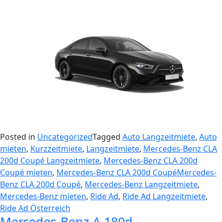
Posted in
Uncategorized
Tagged
Auto Langzeitmiete
,
Auto
mieten
,
Kurzzeitmiete
,
Langzeitmiete
,
Mercedes-Benz CLA
200d Coupé Langzeitmiete
,
Mercedes-Benz CLA 200d
Coupé mieten
,
Mercedes-Benz CLA 200d CoupéMercedes-
Benz CLA 200d Coupé
,
Mercedes-Benz Langzeitmiete
,
Mercedes-Benz mieten
,
Ride Ad
,
Ride Ad Langzeitmiete
,
Ride Ad Österreich
Mercedes-Benz A 180d