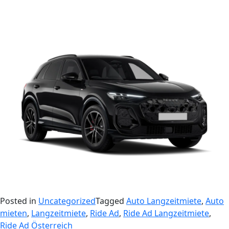
Posted in
Uncategorized
Tagged
Auto Langzeitmiete
,
Auto
mieten
,
Langzeitmiete
,
Ride Ad
,
Ride Ad Langzeitmiete
,
Ride Ad Österreich