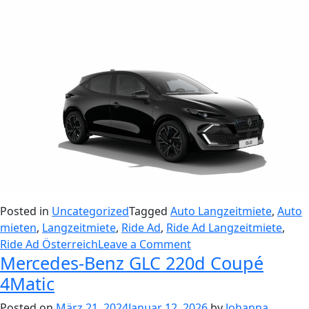
Posted in
Uncategorized
Tagged
Auto Langzeitmiete
,
Auto
mieten
,
Langzeitmiete
,
Ride Ad
,
Ride Ad Langzeitmiete
,
on
Ride Ad Österreich
Leave a Comment
Mercedes-Benz GLC 220d Coupé
Renault
Clio
4Matic
E-
Posted on
März 21, 2024
Januar 12, 2026
by
Johanna