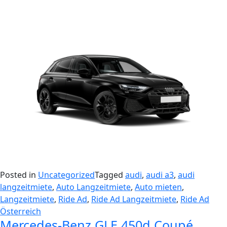
Posted in
Uncategorized
Tagged
audi
,
audi a3
,
audi
langzeitmiete
,
Auto Langzeitmiete
,
Auto mieten
,
Langzeitmiete
,
Ride Ad
,
Ride Ad Langzeitmiete
,
Ride Ad
Österreich
Mercedes-Benz GLE 450d Coupé