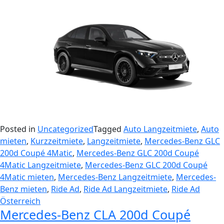
Posted in
Uncategorized
Tagged
Auto Langzeitmiete
,
Auto
mieten
,
Kurzzeitmiete
,
Langzeitmiete
,
Mercedes-Benz GLC
200d Coupé 4Matic
,
Mercedes-Benz GLC 200d Coupé
4Matic Langzeitmiete
,
Mercedes-Benz GLC 200d Coupé
4Matic mieten
,
Mercedes-Benz Langzeitmiete
,
Mercedes-
Benz mieten
,
Ride Ad
,
Ride Ad Langzeitmiete
,
Ride Ad
Österreich
Mercedes-Benz CLA 200d Coupé